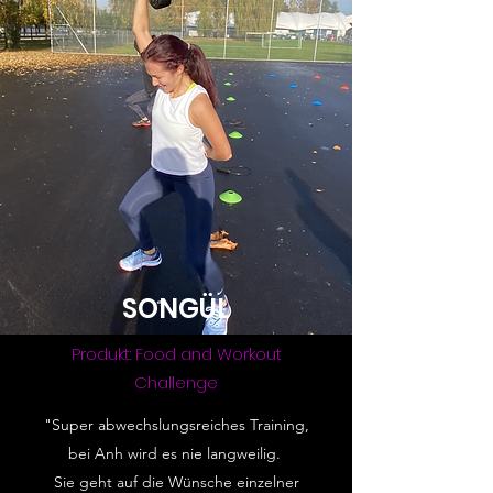
SONGÜL
Produkt: Food and Workout
Challenge
"Super abwechslungsreiches Training,
bei Anh wird es nie langweilig.
Sie geht auf die Wünsche einzelner