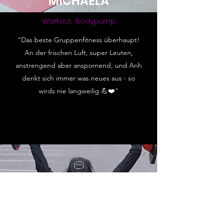
MICHAELA
Workout: Bodypump
"Das beste Gruppenfitness überhaupt!
An der frischen Luft, super Leuten,
anstrengend aber anspornend, und Anh
denkt sich immer was neues aus - so
wirds nie langweilig 💪❤️"