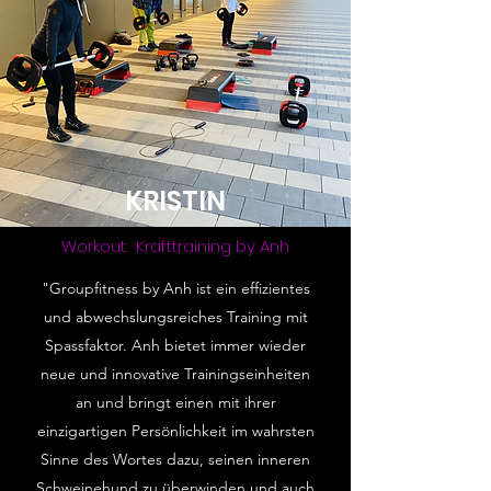
KRISTIN
Workout: Krafttraining by Anh
"Groupfitness by Anh ist ein effizientes
und abwechslungsreiches Training mit
Spassfaktor. Anh bietet immer wieder
neue und innovative Trainingseinheiten
an und bringt einen mit ihrer
einzigartigen Persönlichkeit im wahrsten
Sinne des Wortes dazu, seinen inneren
Schweinehund zu überwinden und auch