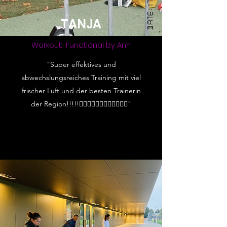
TANJA
Workout: Functional by Anh
"Super effektives und
abwechslungsreiches Training mit viel
frischer Luft und der besten Trainerin
der Region!!!!!👍🏼🤟🏼💪🏼👍🏼🤟🏼🤟🏼"