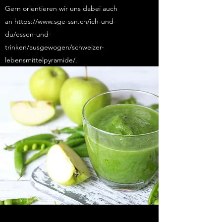
Gern orientieren wir uns dabei auch
an https://
www.sge-ssn.ch
/ich-und-
du/essen-und-
trinken/ausgewogen/schweizer-
lebensmittelpyramide/.