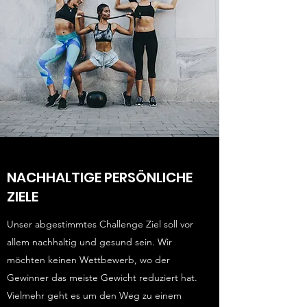
NACHHALTIGE PERSÖNLICHE
ZIELE
Unser abgestimmtes Challenge Ziel soll vor
allem nachhaltig und gesund sein. Wir
möchten keinen Wettbewerb, wo der
Gewinner das meiste Gewicht reduziert hat.
Vielmehr geht es um den Weg zu einem