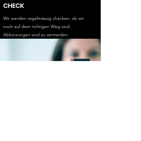
CHECK
Wir werden regelmässig checken, ob wir
noch auf dem richtigen Weg sind.
Abkürzungen sind zu vermeiden.