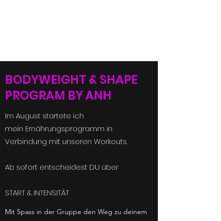
+41774833840
BODYWEIGHT & SHAPE
PROGRAM BY ANH
Im August startete ich
mein Ernährungsprogramm in
Verbindung mit unseren Workouts.
Ab sofort entscheidest DU über
START & INTENSITÄT
Mit Spass in der Gruppe den Weg zu deinem